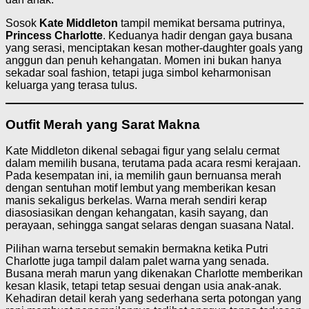
Sosok
Kate Middleton
tampil memikat bersama putrinya,
Princess Charlotte
. Keduanya hadir dengan gaya busana
yang serasi, menciptakan kesan mother-daughter goals yang
anggun dan penuh kehangatan. Momen ini bukan hanya
sekadar soal fashion, tetapi juga simbol keharmonisan
keluarga yang terasa tulus.
Outfit Merah yang Sarat Makna
Kate Middleton dikenal sebagai figur yang selalu cermat
dalam memilih busana, terutama pada acara resmi kerajaan.
Pada kesempatan ini, ia memilih gaun bernuansa merah
dengan sentuhan motif lembut yang memberikan kesan
manis sekaligus berkelas. Warna merah sendiri kerap
diasosiasikan dengan kehangatan, kasih sayang, dan
perayaan, sehingga sangat selaras dengan suasana Natal.
Pilihan warna tersebut semakin bermakna ketika Putri
Charlotte juga tampil dalam palet warna yang senada.
Busana merah marun yang dikenakan Charlotte memberikan
kesan klasik, tetapi tetap sesuai dengan usia anak-anak.
Kehadiran detail kerah yang sederhana serta potongan yang