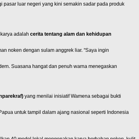
i pasar luar negeri yang kini semakin sadar pada produk
p karya adalah
cerita tentang alam dan kehidupan
 noken dengan sulam anggrek liar. “Saya ingin
 modern. Suasana hangat dan penuh warna menegaskan
nparekraf)
yang menilai inisiatif Wamena sebagai bukti
apua untuk tampil dalam ajang nasional seperti Indonesia
lkan 40 model lokal mengenakan karya berbahan noken, kulit