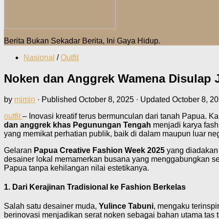
Berita Bukan Sekadar Berita, Ini Gaya Hidup.
Nasional
/
Outfit
Noken dan Anggrek Wamena Disulap Ja
by
mimin
· Published
October 8, 2025
· Updated
October 8, 2
outfit
– Inovasi kreatif terus bermunculan dari tanah Papua. Ka
dan anggrek khas Pegunungan Tengah
menjadi karya fash
yang memikat perhatian publik, baik di dalam maupun luar neg
Gelaran
Papua Creative Fashion Week 2025
yang diadakan 
desainer lokal memamerkan busana yang menggabungkan sera
Papua tanpa kehilangan nilai estetikanya.
1. Dari Kerajinan Tradisional ke Fashion Berkelas
Salah satu desainer muda,
Yulince Tabuni
, mengaku terinsp
berinovasi menjadikan serat noken sebagai bahan utama tas t