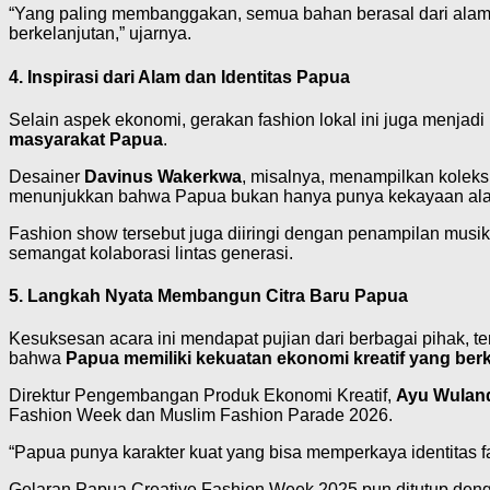
“Yang paling membanggakan, semua bahan berasal dari alam Pap
berkelanjutan,” ujarnya.
4. Inspirasi dari Alam dan Identitas Papua
Selain aspek ekonomi, gerakan fashion lokal ini juga menjad
masyarakat Papua
.
Desainer
Davinus Wakerkwa
, misalnya, menampilkan kolek
menunjukkan bahwa Papua bukan hanya punya kekayaan alam, t
Fashion show tersebut juga diiringi dengan penampilan mus
semangat kolaborasi lintas generasi.
5. Langkah Nyata Membangun Citra Baru Papua
Kesuksesan acara ini mendapat pujian dari berbagai pihak, 
bahwa
Papua memiliki kekuatan ekonomi kreatif yang ber
Direktur Pengembangan Produk Ekonomi Kreatif,
Ayu Wuland
Fashion Week dan Muslim Fashion Parade 2026.
“Papua punya karakter kuat yang bisa memperkaya identitas fa
Gelaran Papua Creative Fashion Week 2025 pun ditutup de