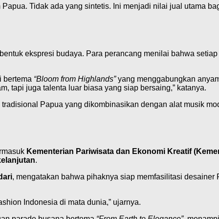
ua. Tidak ada yang sintetis. Ini menjadi nilai jual utama bag
i bentuk ekspresi budaya. Para perancang menilai bahwa setia
si bertema
“Bloom from Highlands”
yang menggabungkan anyaman
api juga talenta luar biasa yang siap bersaing,” katanya.
ik tradisional Papua yang dikombinasikan dengan alat musik
termasuk
Kementerian Pariwisata dan Ekonomi Kreatif (Keme
kelanjutan
.
ari
, mengatakan bahwa pihaknya siap memfasilitasi desainer P
shion Indonesia di mata dunia,” ujarnya.
ngan parade busana bertema
“From Earth to Elegance”
, menampi