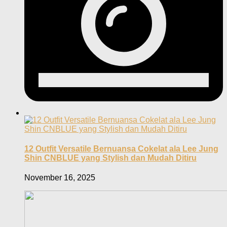
12 Outfit Versatile Bernuansa Cokelat ala Lee Jung
Shin CNBLUE yang Stylish dan Mudah Ditiru
November 16, 2025