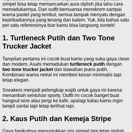
simpel bisa tetap memancarkan aura stylish jika tahu cara
memadukannya. Dari outfit bernuansa monokrom sampai
warna pastel yang lembut, semua tampak menyatu dengan
kepribadiannya yang tenang dan kalem. Yuk, kita bahas satu
per satu referensinya biar kamu bisa langsung sontek!
1. Turtleneck Putih dan Two Tone
Trucker Jacket
Tampilan pertama ini cocok buat kamu yang suka gaya clean
dan modern. Asahi memadukan
turtleneck putih
dengan
two tone trucker jacket
dan bawahan jeans putih.
Kombinasi warna netral ini memberi kesan minimalis tapi
tetap elegan.
Sneakers menjadi pelengkap wajib untuk gaya ini karena
menambah sentuhan sporty. Outfit ini cocok banget buat
hangout sore atau pergi ke kafe, apalagi kalau kamu ingin
tampil santai tapi tetap terlihat rapi.
2. Kaus Putih dan Kemeja Stripe
Gaya berikutnya menunjukkan sisi simpel tapi tetap stylish.