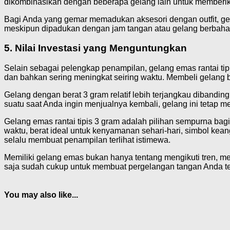
dikombinasikan dengan beberapa gelang lain untuk memberika
Bagi Anda yang gemar memadukan aksesori dengan outfit, ge
meskipun dipadukan dengan jam tangan atau gelang berbahan lai
5. Nilai Investasi yang Menguntungkan
Selain sebagai pelengkap penampilan, gelang emas rantai tipi
dan bahkan sering meningkat seiring waktu. Membeli gelang b
Gelang dengan berat 3 gram relatif lebih terjangkau dibandin
suatu saat Anda ingin menjualnya kembali, gelang ini tetap mem
Gelang emas rantai tipis 3 gram adalah pilihan sempurna bag
waktu, berat ideal untuk kenyamanan sehari-hari, simbol keang
selalu membuat penampilan terlihat istimewa.
Memiliki gelang emas bukan hanya tentang mengikuti tren, me
saja sudah cukup untuk membuat pergelangan tangan Anda ter
You may also like...