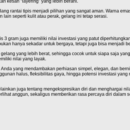
n kesan “layering” yang lebih berani.
lang rantai tipis menjadi pilihan yang sangat aman. Warna e
n seperti kulit atau perak, gelang ini tetap serasi.
s 3 gram juga memiliki nilai investasi yang patut diperhitungk
ukan hanya sekadar untuk bergaya, tetapi juga bisa menjadi b
g gelang yang lebih berat, sehingga cocok untuk siapa saja yan
iliki nilai yang layak.
i Anda yang mendambakan perhiasan simpel, elegan, dan bernil
gunan halus, fleksibilitas gaya, hingga potensi investasi yang
lainkan juga tentang mengekspresikan diri dan menghargai nila
lihat anggun, sekaligus memberikan rasa percaya diri dalam 