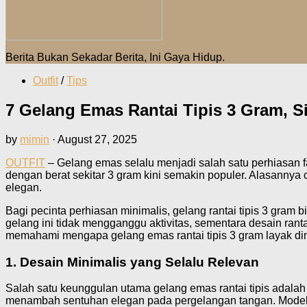
Berita Bukan Sekadar Berita, Ini Gaya Hidup.
Outfit
/
Tips
7 Gelang Emas Rantai Tipis 3 Gram, S
by
mimin
·
August 27, 2025
OUTFIT
– Gelang emas selalu menjadi salah satu perhiasan fa
dengan berat sekitar 3 gram kini semakin populer. Alasannya
elegan.
Bagi pecinta perhiasan minimalis, gelang rantai tipis 3 gram
gelang ini tidak mengganggu aktivitas, sementara desain ran
memahami mengapa gelang emas rantai tipis 3 gram layak dimi
1. Desain Minimalis yang Selalu Relevan
Salah satu keunggulan utama gelang emas rantai tipis adala
menambah sentuhan elegan pada pergelangan tangan. Model m