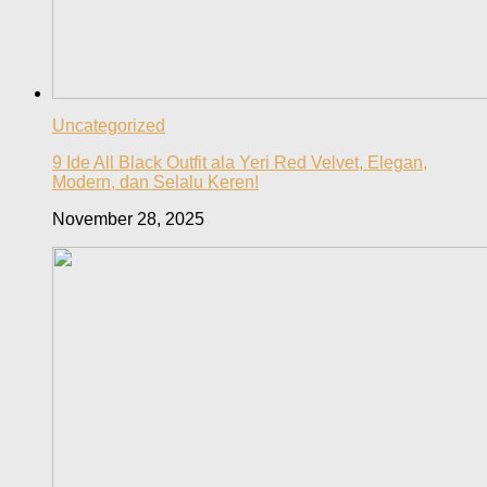
Uncategorized
9 Ide All Black Outfit ala Yeri Red Velvet, Elegan,
Modern, dan Selalu Keren!
November 28, 2025