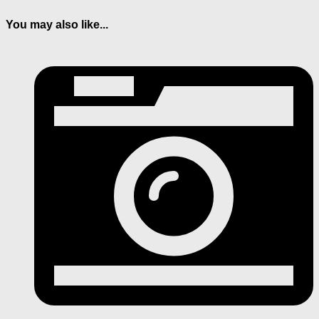
You may also like...