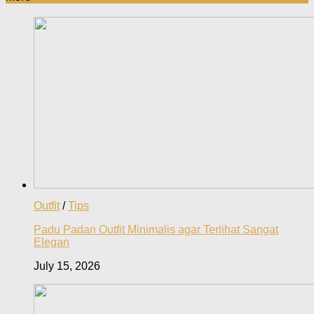
Outfit
/
Tips
Padu Padan Outfit Minimalis agar Terlihat Sangat
Elegan
July 15, 2026