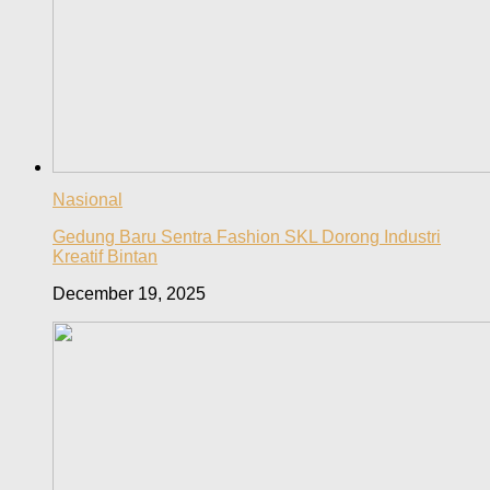
Nasional
Gedung Baru Sentra Fashion SKL Dorong Industri
Kreatif Bintan
December 19, 2025