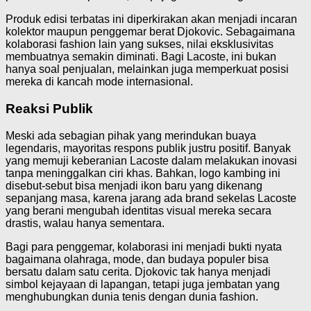
Produk edisi terbatas ini diperkirakan akan menjadi incaran
kolektor maupun penggemar berat Djokovic. Sebagaimana
kolaborasi fashion lain yang sukses, nilai eksklusivitas
membuatnya semakin diminati. Bagi Lacoste, ini bukan
hanya soal penjualan, melainkan juga memperkuat posisi
mereka di kancah mode internasional.
Reaksi Publik
Meski ada sebagian pihak yang merindukan buaya
legendaris, mayoritas respons publik justru positif. Banyak
yang memuji keberanian Lacoste dalam melakukan inovasi
tanpa meninggalkan ciri khas. Bahkan, logo kambing ini
disebut-sebut bisa menjadi ikon baru yang dikenang
sepanjang masa, karena jarang ada brand sekelas Lacoste
yang berani mengubah identitas visual mereka secara
drastis, walau hanya sementara.
Bagi para penggemar, kolaborasi ini menjadi bukti nyata
bagaimana olahraga, mode, dan budaya populer bisa
bersatu dalam satu cerita. Djokovic tak hanya menjadi
simbol kejayaan di lapangan, tetapi juga jembatan yang
menghubungkan dunia tenis dengan dunia fashion.