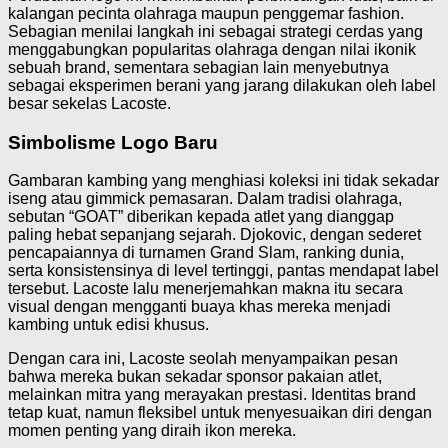
kalangan pecinta olahraga maupun penggemar fashion.
Sebagian menilai langkah ini sebagai strategi cerdas yang
menggabungkan popularitas olahraga dengan nilai ikonik
sebuah brand, sementara sebagian lain menyebutnya
sebagai eksperimen berani yang jarang dilakukan oleh label
besar sekelas Lacoste.
Simbolisme Logo Baru
Gambaran kambing yang menghiasi koleksi ini tidak sekadar
iseng atau gimmick pemasaran. Dalam tradisi olahraga,
sebutan “GOAT” diberikan kepada atlet yang dianggap
paling hebat sepanjang sejarah. Djokovic, dengan sederet
pencapaiannya di turnamen Grand Slam, ranking dunia,
serta konsistensinya di level tertinggi, pantas mendapat label
tersebut. Lacoste lalu menerjemahkan makna itu secara
visual dengan mengganti buaya khas mereka menjadi
kambing untuk edisi khusus.
Dengan cara ini, Lacoste seolah menyampaikan pesan
bahwa mereka bukan sekadar sponsor pakaian atlet,
melainkan mitra yang merayakan prestasi. Identitas brand
tetap kuat, namun fleksibel untuk menyesuaikan diri dengan
momen penting yang diraih ikon mereka.