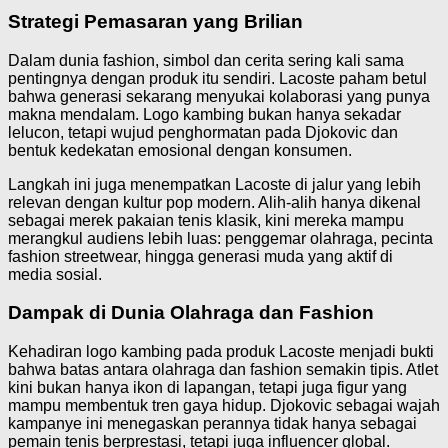
Strategi Pemasaran yang Brilian
Dalam dunia fashion, simbol dan cerita sering kali sama
pentingnya dengan produk itu sendiri. Lacoste paham betul
bahwa generasi sekarang menyukai kolaborasi yang punya
makna mendalam. Logo kambing bukan hanya sekadar
lelucon, tetapi wujud penghormatan pada Djokovic dan
bentuk kedekatan emosional dengan konsumen.
Langkah ini juga menempatkan Lacoste di jalur yang lebih
relevan dengan kultur pop modern. Alih-alih hanya dikenal
sebagai merek pakaian tenis klasik, kini mereka mampu
merangkul audiens lebih luas: penggemar olahraga, pecinta
fashion streetwear, hingga generasi muda yang aktif di
media sosial.
Dampak di Dunia Olahraga dan Fashion
Kehadiran logo kambing pada produk Lacoste menjadi bukti
bahwa batas antara olahraga dan fashion semakin tipis. Atlet
kini bukan hanya ikon di lapangan, tetapi juga figur yang
mampu membentuk tren gaya hidup. Djokovic sebagai wajah
kampanye ini menegaskan perannya tidak hanya sebagai
pemain tenis berprestasi, tetapi juga influencer global.