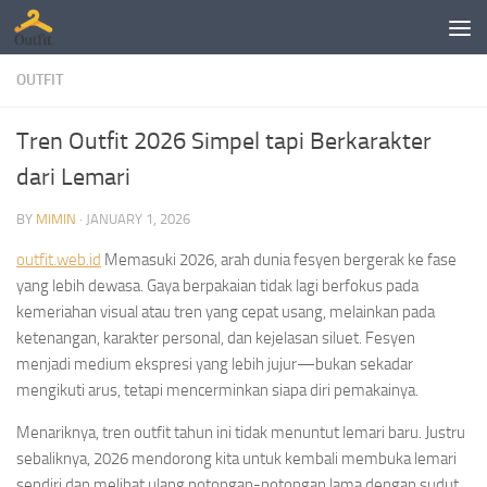
Skip to content
OUTFIT
Tren Outfit 2026 Simpel tapi Berkarakter
dari Lemari
BY
MIMIN
·
JANUARY 1, 2026
outfit.web.id
Memasuki 2026, arah dunia fesyen bergerak ke fase
yang lebih dewasa. Gaya berpakaian tidak lagi berfokus pada
kemeriahan visual atau tren yang cepat usang, melainkan pada
ketenangan, karakter personal, dan kejelasan siluet. Fesyen
menjadi medium ekspresi yang lebih jujur—bukan sekadar
mengikuti arus, tetapi mencerminkan siapa diri pemakainya.
Menariknya, tren outfit tahun ini tidak menuntut lemari baru. Justru
sebaliknya, 2026 mendorong kita untuk kembali membuka lemari
sendiri dan melihat ulang potongan-potongan lama dengan sudut